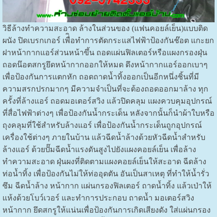
วิธีล้างทำความสะอาด ล้างในส่วนของ (แฟนคอยล์เย็น)แบบติด
ผนัง ปิดเบรกเกอร์ เพื่ิอทำการตัดกระแสไฟฟ้าป้องกันช๊อต แกะยก
ฝาหน้ากากแอร์ส่วนหน้าขึ้น ถอดแผ่นฟิลเตอร์หรือแผงกรองฝุ่น
ถอดน๊อตสกรูยึดหน้ากากออกให้หมด ดึงหน้ากากแอร์ออกเบาๆ
เพื่อป้องกันการแตกหัก ถอดถาดน้ำทิ้งออกเป็นอีกหนึ่งชิ้นที่มี
ความสรกปรกมากๆ มีความจำเป็นที่จะต้องถอดออกมาล้าง ทุก
ครั้งที่ล้างแอร์ ถอดมอเตอร์สวิง แล้วปิดคลุม แผงควบคุมอุปกรณ์
ที่สื่อไฟฟ้าต่างๆ เพื่อป้องกันน้ำกระเด็น หลังจากนั้นก็นำผ้าใบหรือ
ถุงคลุมที่ใช้สำหรับล้างแอร์ เพื่อป้องกันน้ำกระเด็นถูกอุปกรณ์
เครื่องใช้ต่างๆ ภายในบ้าน แล้วฉีดน้ำล้างด้วยหัวฉีดน้ำสำหรับ
ล้างแอร์ ด้วยปั๊มฉีดน้ำแรงดันสูงไปยังแผงคอยล์เย็น เพื่อล้าง
ทำความสะอาด ฝุ่นผงที่ติดตามแผงคอยล์เย็นให้สะอาด ฉีดล้าง
ท่อน้ำทิ้ง เพื่อป้องกันไม่ให้ท่ออุดตัน อันเป็นสาเหตุ ที่ทำให้น้ำรั่ว
ซึม ฉีดน้ำล้าง หน้ากาก แผ่นกรองฟิลเตอร์ ถาดน้ำทิ้ง แล้วเป่าให้
แห้งด้วยโบว์เวอร์ และทำการประกอบ ถาดน้ำ มอเตอร์สวิง
หน้ากาก ยึดสกรูให้แน่นเพื่อป้องกันการเกิดเสียงดัง ใส่แผ่นกรอง