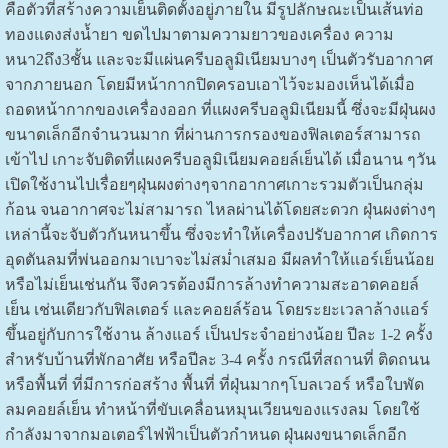
คือตัวที่สร้างความเย็นติดตั้งอยู่ภายใน มีรูปลักษณะเป็นเส้นท่อ
ทองแดงส่งน้ำยา ขดไปมาตามความยาวของเครื่อง ความ
หนา2ถึง3ชั้น และจะมีแผ่นครีบอลูมิเนียมบางๆ เป็นตัวรับอากาศ
จากภายนอก โดยมีหน้ากากปิดครอบเอาไว้จะมองเห็นได้เมื่อ
ถอดหน้ากากของเครื่องออก ที่แผงครีบอลูมิเนียมนี้ ซึ่งจะมีฝุ่นผง
ขนาดเล็กอีกจำนวนมาก ที่ผ่านการกรองของฟิลเตอร์สามารถ
เข้าไป เกาะจับติดที่แผงครีบอลูมิเนียมคอยล์เย็นได้ เมื่อนาน ๆวัน
เปิดใช้งานไปเรื่อยๆฝุ่นผงต่างๆจากอากาศเกาะรวมตัวเป็นกลุ่ม
ก้อน จนอากาศจะไม่สามารถ ไหลผ่านได้โดยสะดวก ฝุ่นผงต่างๆ
เหล่านี้จะจับตัวกันหนาขึ้น ซึ่งจะทำให้เครื่องปรับอากาศ เกิดการ
อุดตันลมที่พ่นออกมาเบาจะไม่สม่ำเสมอ มีผลทำให้แอร์เย็นน้อย
หรือไม่เย็นเช่นกัน จึงควรต้องมีการล้างทำความสะอาดคอยล์
เย็น เช่นเดียวกับฟิลเตอร์ และคอยล์ร้อน โดยระยะเวลาล้างแอร์
ขึ้นอยู่กับการใช้งาน ล้างแอร์ เป็นประจำอย่างน้อย ปีละ 1-2 ครั้ง
สำหรับบ้านที่พักอาศัย หรือปีละ 3-4 ครั้ง กรณีที่สถานที่ ติดถนน
หรือพื้นที่ ที่มีการก่อสร้าง พื้นที่ ที่ฝุ่นมากๆโบลเวอร์ หรือใบพัด
ลมคอยล์เย็น ทำหน้าที่ขับเคลื่อนหมุนเวียนของแรงลม โดยใช้
กำลังมาจากมอเตอร์ไฟฟ้าเป็นตัวกำหนด ฝุ่นผงขนาดเล็กอีก