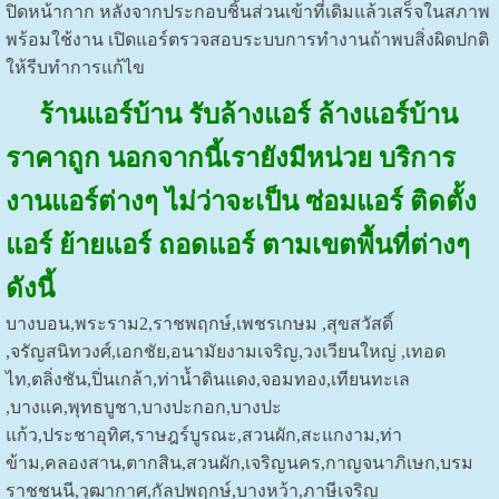
ปิดหน้ากาก หลังจากประกอบชิ้นส่วนเข้าที่เดิมแล้วเสร็จในสภาพ
พร้อมใช้งาน เปิดแอร์ตรวจสอบระบบการทำงานถ้าพบสิ่งผิดปกติ
ให้รีบทำการแก้ไข
ร้านแอร์บ้าน รับล้างแอร์ ล้างแอร์บ้าน
ราคาถูก นอกจากนี้
เรายังมีหน่วย
บริการ
งานแอร์ต่างๆ ไม่ว่าจะเป็น ซ่อมแอร์ ติดตั้ง
แอร์ ย้ายแอร์ ถอดแอร์ ตามเขตพื้นที่ต่างๆ
ดังนี้
บางบอน,พระราม2,ราชพฤกษ์,เพชรเกษม ,สุขสวัสดิ์
,จรัญสนิทวงศ์,เอกชัย,อนามัยงามเจริญ,วงเวียนใหญ่ ,เทอด
ไท,ตลิ่งชัน,ปิ่นเกล้า,ท่าน้ำดินแดง,จอมทอง,เทียนทะเล
,บางแค,พุทธบูชา,บางปะกอก,บางปะ
แก้ว,ประชาอุทิศ,ราษฎร์บูรณะ,สวนผัก,สะแกงาม,ท่า
ข้าม,คลองสาน,ตากสิน,สวนผัก,เจริญนคร,กาญจนาภิเษก,บรม
ราชชนนี,วุฒากาศ,กัลปพฤกษ์,บางหว้า,ภาษีเจริญ