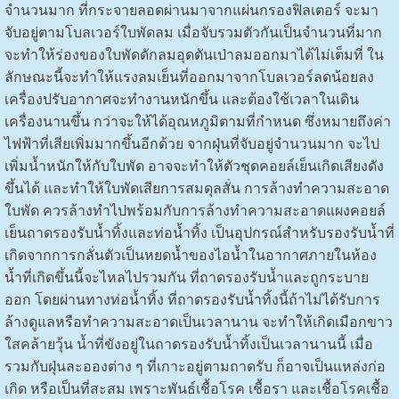
จำนวนมาก ที่กระจายลอดผ่านมาจากแผ่นกรองฟิลเตอร์ จะมา
จับอยู่ตามโบลเวอร์ใบพัดลม เมื่อจับรวมตัวกันเป็นจำนวนที่มาก
จะทำให้ร่องของใบพัดดักลมอุดตันเป่าลมออกมาได้ไม่เต็มที่ ใน
ลักษณะนี้จะทำให้แรงลมเย็นที่ออกมาจากโบลเวอร์ลดน้อยลง
เครื่องปรับอากาศจะทำงานหนักขึ้น และต้องใช้เวลาในเดิน
เครื่องนานขึ้น กว่าจะให้ได้อุณหภูมิตามที่กำหนด ซึ่งหมายถึงค่า
ไฟฟ้าที่เสียเพิ่มมากขึ้นอีกด้วย จากฝุ่นที่จับอยู่จำนวนมาก จะไป
เพิ่มน้ำหนักให้กับใบพัด อาจจะทำให้ตัวชุดคอยล์เย็นเกิดเสียงดัง
ขึ้นได้ และทำให้ใบพัดเสียการสมดุลสั่น การล้างทำความสะอาด
ใบพัด ควรล้างทำไปพร้อมกับการล้างทำความสะอาดแผงคอยล์
เย็นถาดรองรับน้ำทิ้งและท่อน้ำทิ้ง เป็นอุปกรณ์สำหรับรองรับน้ำที่
เกิดจากการกลั่นตัวเป็นหยดน้ำของไอน้ำในอากาศภายในห้อง
น้ำที่เกิดขึ้นนี้จะไหลไปรวมกัน ที่ถาดรองรับน้ำและถูกระบาย
ออก โดยผ่านทางท่อน้ำทิ้ง ที่ถาดรองรับน้ำทิ้งนี้ถ้าไม่ได้รับการ
ล้างดูแลหรือทำความสะอาดเป็นเวลานาน จะทำให้เกิดเมือกขาว
ใสคล้ายวุ้น น้ำที่ขังอยู่ในถาดรองรับน้ำทิ้งเป็นเวลานานนี้ เมื่อ
รวมกับฝุ่นละอองต่าง ๆ ที่เกาะอยู่ตามถาดรับ ก็อาจเป็นแหล่งก่อ
เกิด หรือเป็นที่สะสม เพราะพันธ์เชื้อโรค เชื้อรา และเชื้อโรคเชื้อ