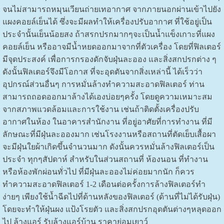
จนไม่สามารถหมุนเวียนถ่ายเทอากาศ จากภายนอกผ่านเข้าไปยัง
แผงคอยล์เย็นได้ ซึ่งจะมีผลทำให้เครื่องปรับอากาศ ที่ใช้อยู่เป็น
ประจำนั้นเย็นน้อยสง ถ้าสรกปรกมากๆจะเป็นน้ำแข็งเกาะที่แผง
คอยล์เย็น หรืออาจมีน้ำหยดออกมาจากที่ตัวเครื่อง โดยที่ฟิลเตอร์
มีจุดประสงค์ เพื่อการกรองดักจับฝุ่นละออง และสิ่งสกปรกต่าง ๆ
ดังนั้นฟิลเตอร์จึงมีโอกาส ที่จะอุดตันจากสิ่งเหล่านี้ ได้เร็วว่า
อุปกรณ์ส่วนอื่นๆ การหมั่นล้างทำความสะอาดฟิลเตอร์ ท่าน
สามารถถอดออกมาล้างได้เองบ่อยๆครั้ง โดยดูความเหมาะสม
จากสภาพแวดล้อมและการใช้งาน เช่นถ้าติดตั้งเครื่องปรับ
อากาศในห้อง ในอาคารสำนักงาน ที่อยู่อาศัยที่การทำงาน ที่มี
ลักษณะที่มีฝุ่นละอองมาก เช่นโรงงานหรือสถานที่ตัดเย็บเสื้อผา
จะมีฝุ่นใยผ้าเกิดขึ้นจำนวนมาก ดังนั้นควรหมั่นล้างฟิลเตอร์เป็น
ประจำ ทุกๆสัปดาห์ สำหรับในส่วนสถานที่ ห้องนอน ที่ทำงาน
หรือห้องพักผ่อนทั่วไป ที่มีฝุ่นละอองไม่ค่อยมากนัก ก็ควร
ทำความสะอาดฟิลเตอร์ 1-2 เดือนต่อครั้งการล้างฟิลเตอร์ทำ
ง่ายๆ เพียงใช้น้ำฉีดไปที่ด้านหลังของฟิลเตอร์ (ด้านที่ไม่ได้รับฝุ่น)
โดยจะทำให้ฝุ่นผง แป้งโรยตัว และสิ่งสกปรกอุดตันต่างๆหลุดออก
ไป ล้างแอร์ รับล้างแอร์บ้าน ราคาย่อมเยาว์