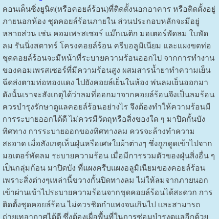
คอนเด็นซิ่งยูนิต(หรือคอยล์ร้อน)ที่ติดตั้งนอกอาคาร หรือติดตั้งอยู่
ภายนอกห้อง ชุดคอยล์ร้อนภายใน ส่วนประกอบหลักจะมีอยู่
หลายส่วน เช่น คอมเพรสเซอร์ แม๊กเนติก มอเตอร์พัดลม ใบพัด
ลม รันนิ่งสตาทร์ โครงคอยล์ร้อน ครีบอลูมิเนียม และแผงขดท่อ
ชุดคอยล์ร้อนจะมีหน้าที่ระบายความร้อนออกไป จากการทำงาน
ของคอมเพรสเซอร์ที่มีความร้อนสูง ผสมสารน้ำยาทำความเย็น
ฉีดส่งตามท่อทองแดง ไปยังคอยล์เย็นในห้อง พ่นลมเย็นออกมา
ดังนั้นเราจะสังเกตุได้ว่าลมที่ออกมาจากคอยล์ร้อนจึงเป็นลมร้อน
ควรบำรุงรักษาดูแลคอยล์ร้อนอย่างไร จึงต้องทำให้ความร้อนมี
การระบายออกได้ดี ไม่ควรมีวัตถุหรือสิ่งของใด ๆ มาปิดกั้นบัง
ทิศทาง การระบายออกของทิศทางลม ควรจะล้างทำความ
สะอาด เมื่อสังเกตุเห็นฝุ่นหรือเศษใยผ้าต่างๆ ซึ่งถูกดูดเข้าไปจาก
มอเตอร์พัดลม ระบายความร้อน เมื่อมีการรวมตัวของฝุ่นสิ่งอื่น ๆ
เป็นกลุ่มก้อน มาปิดบัง ที่แผงครีบแผงอลูมิเนียมของคอยล์ร้อน
เพราะสิ่งต่างๆเหล่านี้ขวางกั้นปิดทางลม ไม่ให้ลมจากภายนอก
เข้าผ่านเข้าไประบายความร้อนจากชุดคอยล์ร้อนได้สะดวก การ
ติดตั้งชุดคอยล์ร้อน ไม่ควรชิดกำแพงจนเกินไป และสามารถ
ถ่ายเทอากาศได้ดี ซึ่งต้องเผื่อพื้นที่ในการซ่อมบำรุงดูแลอีกด้วย