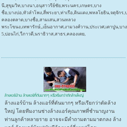
นี,สุขุมวิท,บางนา,อนุสาวรีย์ชัย,พระนคร,เกษตร,บาง
ชื่อ,บางบ่อ,หัวลำโพง,สี่พระยา,ท่าเรือ,ดินแดง,พหลโยธิน,จตุจักร,
คลองตลาด,บางชื่อ,สามเสน,สวนหลวง
พระโขนง,เทพารักษ์,,เย็นอากาศ,งามวงศ์วาน,ประเวศ,เตาปูน,บา
5,บ่อนไก่,วืภาวดี,นราธิวาส,สาธร,คลองเตย,
ล้างแอร์บ้าน ล้างแอร์ที่ตันมากๆ หรือเรียกว่าตัดล้างใหญ่
ล้างแอร์บ้าน ล้างแอร์ที่ตันมากๆ หรือเรียกว่าตัดล้าง
ใหญ่ โดยทีมงานช่างล้างแอร์คุณภาพที่ชำนาญงาน
ท่านลูกค้าหลายราย อาจจะมีคำถามตามมาตกลง ล้าง