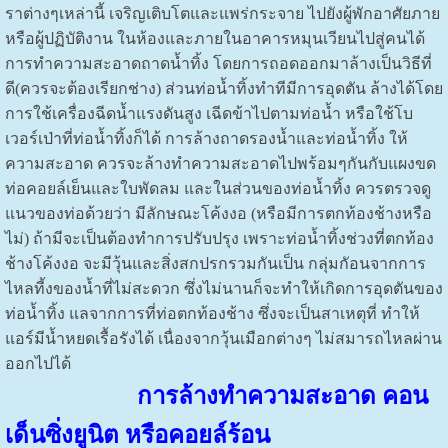
ราต่างๆเหล่านี้ เจริญเติบโตและแพร่กระจาย ไปยังผู้พักอาศัยภาย
หรือผู้ปฏิบัติงาน ในห้องและภายในอาคารหมุนเวียนไปสู่คนได้
การทำความสะอาดถาดน้ำทิ้ง โดยการถอดออกมาล้างเป็นวิธีที่
ดี(ควรจะต้องเรียกช่าง) ส่วนท่อน้ำทิ้งทำทีมีการอุดตัน ล้างได้โดย
การใช้เครื่องฉีดน้ำแรงดันสูง เฉีดข้าไปตามท่อน้ำ หรือใช้โบ
เวอร์เป่าที่ท่อน้ำทิ้งก็ได้ การล้างถาดรองน้ำและท่อน้ำทิ้ง ให้
ความสะอาด ควรจะล้างทำความสะอาดไปพร้อมๆกันกับแผงขด
ท่อคอยล์เย็นและใบพัดลม และในส่วนของท่อน้ำทิ้ง ควรตรวจดู
แนวของท่อด้วยว่า มีลักษณะโค้งงอ (หรือมีการตกท้องช้างหรือ
ไม่) ถ้ามีจะเป็นต้องทำการปรับปรุง เพราะท่อน้ำทิ้งช่วงที่ตกท้อง
ช้างโค้งงอ จะมีวุ้นและสิ่งสกปรกรวมกันเป็น กลุ่มกัอนจากการ
ไหลที้งของน้ำที่ไม่สะดวก ซึ่งไม่นานก็จะทำให้เกิดการอุดตันของ
ท่อน้ำทิ้ง แลจากการที่ท่อตกท้องช้าง ซึ่งจะเป็นสาเหตุที่ ทำให้
แอร์มีน้ำหยดเรื้อรังได้ เนื่องจากวุ้นเมือกต่างๆ ไม่สมารถไหลผ่าน
ออกไปได้
การล้างทำความสะอาด คอน
เด็นซิ่งยูนิต หรือคอยล์ร้อน