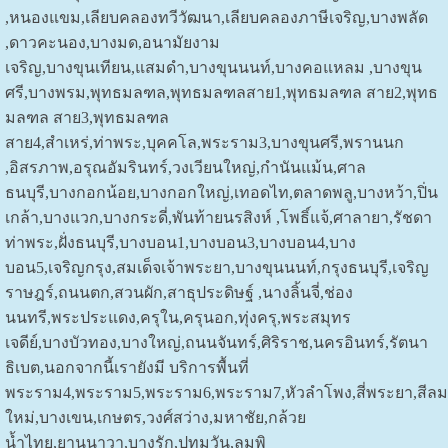
,หนองแขม,เลียบคลองทวีวัฒนา,เลียบคลองภาษีเจริญ,บางพลัด
,ดาวคะนอง,บางมด,อนามัยงาม
เจริญ,บางขุนเทียน,แสมดำ,บางขุนนนท์,บางคอแหลม ,บางขุน
ศรี,บางพรม,พุทธมลฑล,พุทธมลฑลสาย1,พุทธมลฑล สาย2,พุทธ
มลฑล สาย3,พุทธมลฑล
สาย4,สำเหร่,ท่าพระ,บุคคโล,พระราม3,บางขุนศรี,พรานนก
,อิสรภาพ,อรุณอัมรินทร์,วงเวียนใหญ่,กำนันแม้น,ศาล
ธนบุรี,บางกอกน้อย,บางกอกใหญ่,เทอดไท,ตลาดพลู,บางหว้า,ปิ่น
เกล้า,บางแวก,บางกระดี่,พันท้ายนรสิงห์ ,โพธิ์แจ้,ศาลายา,รัชดา
ท่าพระ,ฝั่งธนบุรี,บางบอน1,บางบอน3,บางบอน4,บาง
บอน5,เจริญกรุง,สมเด็จเจ้าพระยา,บางขุนนนท์,กรุงธนบุรี,เจริญ
ราษฎร์,ถนนตก,สวนผัก,สาธุประดิษฐ์ ,นางลิ้นจี่,ช่อง
นนทรี,พระประแดง,ครุใน,ครุนอก,ทุ่งครุ,พระสมุทร
เจดีย์,บางบัวทอง,บางใหญ่,ถนนจันทร์,ศิริราช,นครอินทร์,รัตนา
ธิเบต,นอกจากนี้เรายังมี บริการพื้นที่
พระราม4,พระราม5,พระราม6,พระราม7,หัวลำโพง,สี่พระยา,สีล
ใหม่,บางเขน,เกษตร,วงศ์สว่าง,มหาชัย,กล้วย
น้ำไทย,ยานนาวา,บางรัก,ปทุมวัน,ลุมพิ