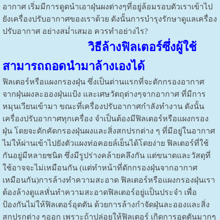
อากาศ เริ่มมีการดูดนำเอาฝุ่นผงต่างๆที่อยู่ล้อมรอบตัวเราเข้าไป
ยังเครื่องปรับอากาศของเราด้วย ดังนั้นการบำรุงรักษาดูแลเครื่อง
ปรับอากาศ อย่างสม่ำเสมอ ควรทำอย่างไร?
วิธีล้างฟิลเตอร์ซึ่งผู้ใช้
สามารถถอดนำมาล้างเองได้
ฟิลเตอร์หรือแผงกรองฝุ่น ซึ่งเป็นด่านแรกที่จะดักกรองอากาศ
จากฝุ่นผงละอองฝุ่นแป้ง และเศษวัตถุต่างๆจากอากาศ ที่มีการ
หมุนเวียนเข้ามา ขณะที่เครื่องปรับอากาศกำลังทำงาน ดังนั้น
เครื่องปรับอากาศทุกเครื่อง จำเป็นต้องมีฟิลเตอร์หรือแผงกรอง
ฝุ่น โดยจะดักคัดกรองฝุ่นผงและสิ่งสกปรกต่าง ๆ ที่มีอยู่ในอากาศ
ไม่ให้ผ่านเข้าไปยังตัวแผงท่อคอยล์เย็นได้โดยง่าย ฟิลเตอร์ที่ใช้
กันอยู่มีหลายชนิด ซึ่งมีรูปร่างคล้ายคลึงกัน แต่ขนาดและวัสดุที่
ใช้อาจจะไม่เหมือนกัน (แต่ทำหน้าที่ดักกรองฝุ่นจากอากาศ
เหมือนกัน)การล้างทำความสะอาด ฟิลเตอร์หรือแผงกรองฝุ่นเรา
ต้องล้างดูแลหั่นทำความสะอาดฟิลเตอร์อยู่เเป็นประจำ เพื่อ
ป้องกันไม่ให้ฟิลเตอร์อุดตัน ด้วยการล้างกำจัดฝุ่นละอองและสิ่ง
สกปรกต่าง ๆออก เพราะถ้าปล่อยให้ฟิลเตอร์ เกิดการอุดตันมากๆ